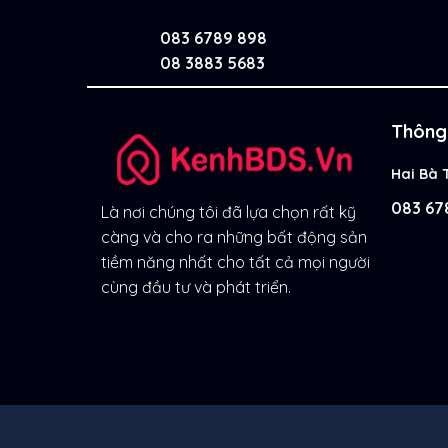
083 6789 898
08 3883 5683
Thông 
Hai Bà 
083 67
Là nơi chúng tôi đã lựa chọn rất kỹ
càng và cho ra những bất động sản
tiềm năng nhất cho tất cả mọi người
cùng đầu tư và phát triển.