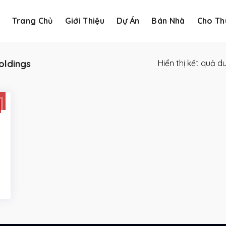
Trang Chủ
Giới Thiệu
Dự Án
Bán Nhà
Cho Th
oldings
Hiển thị kết quả d