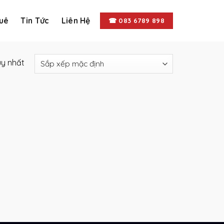
uê
Tin Tức
Liên Hệ
☎︎ 083 6789 898
uy nhất