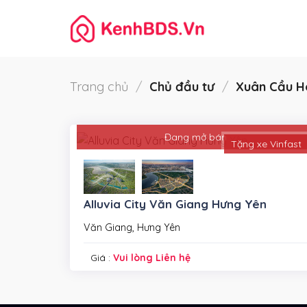
Skip
to
content
Trang chủ
/
Chủ đầu tư
/
Xuân Cầu H
Đang mở bán
Tặng xe Vinfast
Alluvia City Văn Giang Hưng Yên
Văn Giang, Hưng Yên
Giá :
Vui lòng Liên hệ