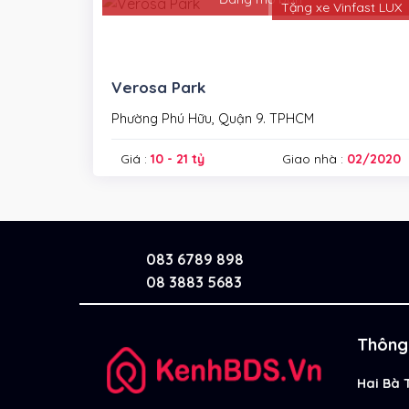
Tặng xe Vinfast LUX
Verosa Park
Phường Phú Hữu, Quận 9. TPHCM
Giá :
10 - 21 tỷ
Giao nhà :
02/2020
083 6789 898
08 3883 5683
Thông 
Hai Bà 