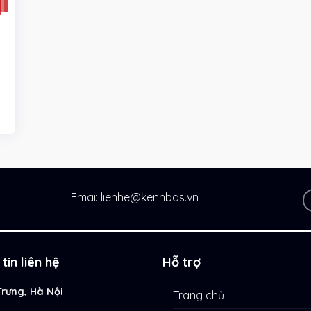
Emai: lienhe@kenhbds.vn
tin liên hệ
Hỗ trợ
Trưng, Hà Nội
Trang chủ