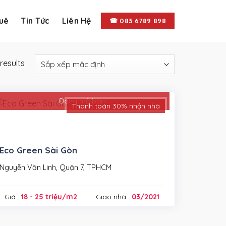
uê
Tin Tức
Liên Hệ
☎︎ 083 6789 898
results
Đang mở bán
Thanh toán 30% nhận nhà
Eco Green Sài Gòn
Nguyễn Văn Linh, Quận 7, TPHCM
Giá :
18 - 25 triệu/m2
Giao nhà :
03/2021