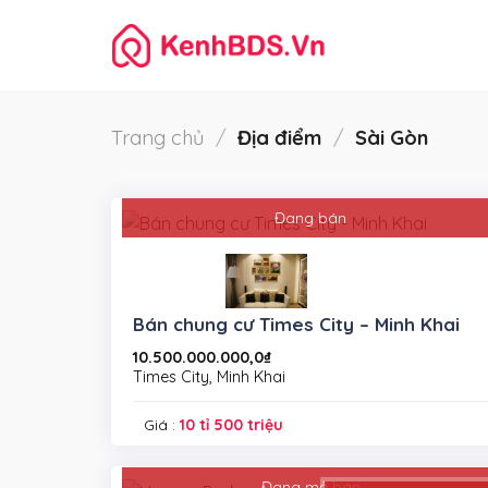
Skip
to
content
Trang chủ
/
Địa điểm
/
Sài Gòn
Đang bán
Bán chung cư Times City – Minh Khai
10.500.000.000,0
₫
Times City, Minh Khai
Giá :
10 tỉ 500 triệu
Đang mở bán