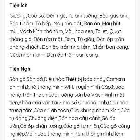
Tiện Ích
Giường, Cửa sổ, Đèn ngủ, Tủ âm tường, Bếp gas âm,
Bếp từ âm, Tủ bếp, Máy rửa bát, Bàn ăn, Máy hút
mùi, Vách kính nhà tắm, Vòi, hoa sen, Toilet, Quạt
thông gió, Bồn rửa mặt, Rèm, Tủ giầy, Đèn ốp trần
phòng khách, Đèn ốp trần nhà tắm, Chắn ban công,
Cửa, nhôm kính, Đèn ốp trần ban công.
Tiện Nghi
Sàn gỗ,Sàn đá,Điều hòa,Thiết bị báo cháy,Camera
an ninh,Nhà thông minh,Wifi,Truyền hình Cáp,Nước
nóng,Trần thạch cao,Tường sơn bả,Vách kính mặt
tiền,Khóa cửa vân tay- mã số,Chuông hình,Điều hòa
trung tâm,Cửa sổ an toàn,Cửa khung nhôm kính,Cửa
tự động,Chuông điện,Bồn hoa cây cảnh,Gỗ ốp
trần,Gỗ ốp chân tường,Cửa gỗ tự nhiên,Cửa gỗ công
nghiệp,Vòi nước thông minh,Rèm thông minh,Rèm